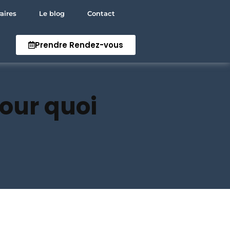
aires
Le blog
Contact
Prendre Rendez-vous
our quoi
Home
Services
About Us
Our Team