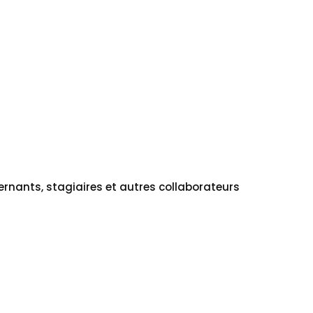
The blog
Contact Us
ternants, stagiaires et autres collaborateurs