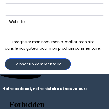
Home
Enregistrer mon nom, mon e-mail et mon site
dans le navigateur pour mon prochain commentaire.
Services
About Us
Our Team
The blog
Contact Us
Notre podcast, notre histoire et nos valeurs :